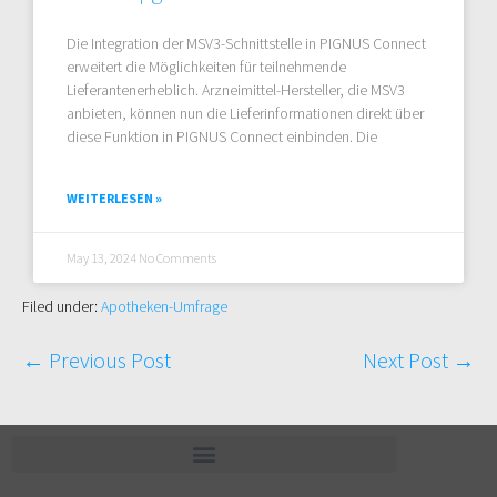
Die Integration der MSV3-Schnittstelle in PIGNUS Connect
erweitert die Möglichkeiten für teilnehmende
Lieferantenerheblich. Arzneimittel-Hersteller, die MSV3
anbieten, können nun die Lieferinformationen direkt über
diese Funktion in PIGNUS Connect einbinden. Die
WEITERLESEN »
May 13, 2024
No Comments
Filed under:
Apotheken-Umfrage
← Previous Post
Next Post →