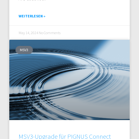
WEITERLESEN »
May 14, 2024
No Comments
MSV3
MSV3-Upgrade für PIGNUS Connect